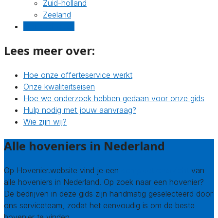
Zuid-holland
Zeeland
Gratis offertes
Lees meer over:
Hoe onze offerteservice werkt
Onze kwaliteitseisen
Hoe we onderzoek hebben gedaan voor onze gids
Hulp nodig met jouw aanvraag?
Wie zijn wij?
Alle hoveniers in Nederland
Op Hovenier.website vind je een
compleet overzicht
van
alle hoveniers in Nederland. Op zoek naar een hovenier?
De bedrijven in deze gids zijn handmatig geselecteerd door
ons serviceteam, zodat het eenvoudig is om de beste
hovenier te vinden.