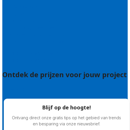
Bel 085 005 0242
Wie zijn wij?
Uitleg over de offerteservice
Hulp nodig bij je aanvraag?
Welke kwaliteitseisen stellen we?
Hoe doen we onderzoek naar hoveniers?
Veelgestelde vragen: particulieren
Veelgestelde vragen: bedrijven
Ontdek de prijzen voor jouw project
Prijsadvies
Blijf op de hoogte!
Ontvang direct onze gratis tips op het gebied van trends
en besparing via onze nieuwsbrief.