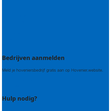
Overijssel
Limburg
Noord-Brabant
Noord-Holland
Utrecht
Zuid-Holland
Zeeland
Alle steden
Bedrijven aanmelden
Meld je hoveniersbedrijf gratis aan op Hovenier.website.
Hovenier leads kopen
Bedrijf aanmelden
Hulp nodig?
Contact