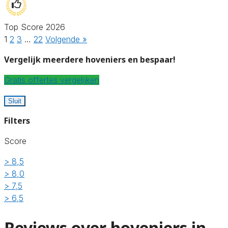
Top Score 2026
1
2
3
…
22
Volgende »
Vergelijk meerdere hoveniers en bespaar!
Gratis offertes vergelijken
Sluit
Filters
Score
> 8,5
> 8,0
> 7,5
> 6,5
Reviews over hoveniers in