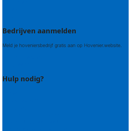
Zuid-Holland
Zeeland
Alle steden
Bedrijven aanmelden
Meld je hoveniersbedrijf gratis aan op Hovenier.website.
Hovenier leads kopen
Bedrijf aanmelden
Hulp nodig?
Contact
Bel 085 005 0242
Wie zijn wij?
Uitleg over de offerteservice
Hulp nodig bij je aanvraag?
Welke kwaliteitseisen stellen we?