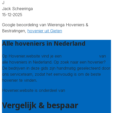
J
Jack Scheeringa
15-12-2025
Google beoordeling van Wierenga Hoveniers &
Bestratingen,
hovenier uit Gieten
Alle hoveniers in Nederland
Op Hovenier.website vind je een
compleet overzicht
van
alle hoveniers in Nederland. Op zoek naar een hovenier?
De bedrijven in deze gids zijn handmatig geselecteerd door
ons serviceteam, zodat het eenvoudig is om de beste
hovenier te vinden.
Hovenier.website is onderdeel van
Avato
Vergelijk & bespaar