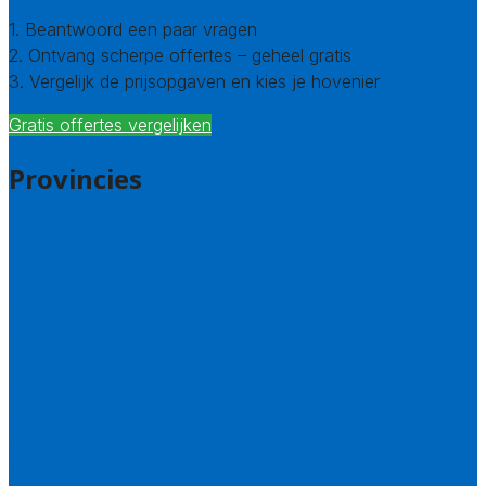
1. Beantwoord een paar vragen
2. Ontvang scherpe offertes – geheel gratis
3. Vergelijk de prijsopgaven en kies je hovenier
Gratis offertes vergelijken
Provincies
Drenthe
Flevoland
Friesland
Gelderland
Groningen
Overijssel
Limburg
Noord-Brabant
Noord-Holland
Utrecht