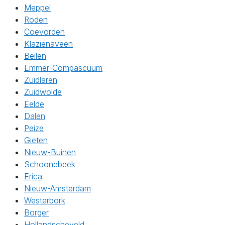
Meppel
Roden
Coevorden
Klazienaveen
Beilen
Emmer-Compascuum
Zuidlaren
Zuidwolde
Eelde
Dalen
Peize
Gieten
Nieuw-Buinen
Schoonebeek
Erica
Nieuw-Amsterdam
Westerbork
Borger
Hollandscheveld