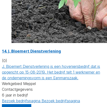
14.
J. Bloemert Dienstverlening
(0)
J. Bloemert Dienstverlening is een hoveniersbedrijf dat is
opgericht op 15-08-2019. Het bedrijf telt 1 werknemer en
de ondernemingsvorm is een Eenmanszaak.
Werkgebied Meppel
Contactgegevens
6 jaar in bedrijf
Bezoek bedrijfspagina
Bezoek bedrijfspagina
Vergelijk offertes