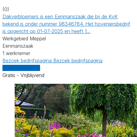
(0)
Dakverbloemers is een Eenmanszaak die bij de KvK
bekend is onder nummer 98346784. Het hoveniersbedrijf
is opgericht op 01-07-2025 en heeft 1…
Werkgebied Meppel
Eenmanszaak
1 werknemer
Bezoek bedrijfspagina
Bezoek bedrijfspagina
Vergelijk offertes
Gratis - Vrijblijvend