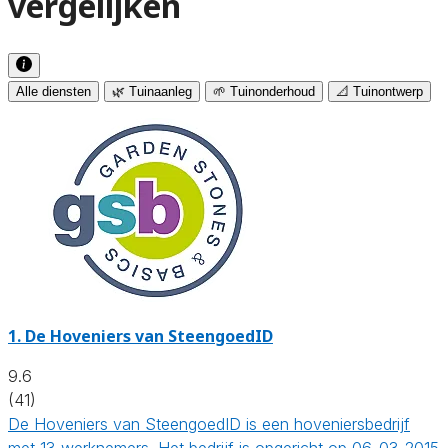
vergelijken
Alle diensten
🌿 Tuinaanleg
🌱 Tuinonderhoud
📐 Tuinontwerp
1.
De Hoveniers van SteengoedID
9.6
(41)
De Hoveniers van SteengoedID is een hoveniersbedrijf
met 13 werknemers. Het bedrijf is opgericht op 06-03-2015