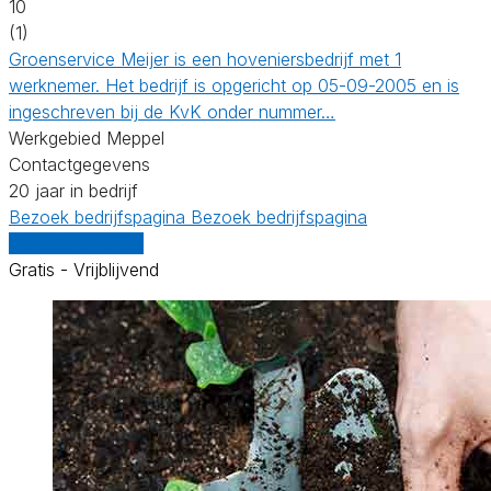
10
(1)
Groenservice Meijer is een hoveniersbedrijf met 1
werknemer. Het bedrijf is opgericht op 05-09-2005 en is
ingeschreven bij de KvK onder nummer…
Werkgebied Meppel
Contactgegevens
20 jaar in bedrijf
Bezoek bedrijfspagina
Bezoek bedrijfspagina
Vergelijk offertes
Gratis - Vrijblijvend