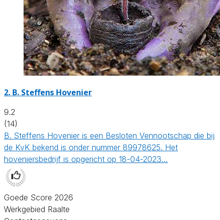
2.
B. Steffens Hovenier
9.2
(14)
B. Steffens Hovenier is een Besloten Vennootschap die bij
de KvK bekend is onder nummer 89978625. Het
hoveniersbedrijf is opgericht op 18-04-2023…
Goede Score 2026
Werkgebied Raalte