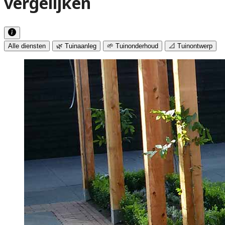
vergelijken
Alle diensten
🌿 Tuinaanleg
🌱 Tuinonderhoud
📐 Tuinontwerp