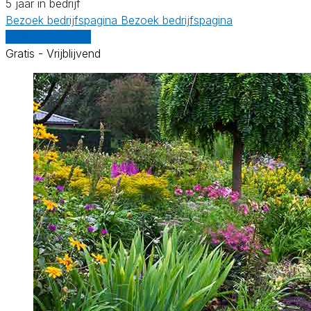
5 jaar in bedrijf
Bezoek bedrijfspagina
Bezoek bedrijfspagina
Vergelijk offertes
Gratis - Vrijblijvend