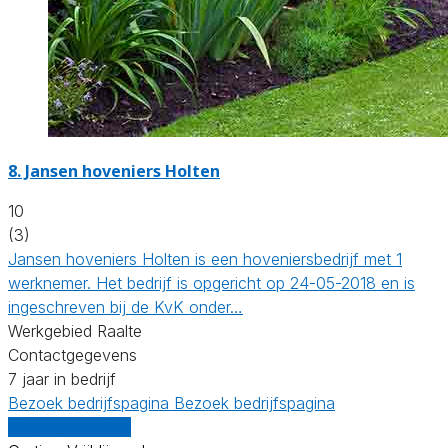
8.
Jansen hoveniers Holten
10
(3)
Jansen hoveniers Holten is een hoveniersbedrijf met 1
werknemer. Het bedrijf is opgericht op 24-05-2018 en is
ingeschreven bij de KvK onder…
Werkgebied Raalte
Contactgegevens
7 jaar in bedrijf
Bezoek bedrijfspagina
Bezoek bedrijfspagina
Vergelijk offertes