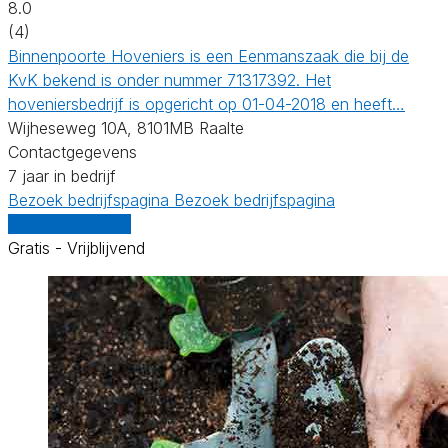
8.0
(4)
Binnenpoorte Hoveniers is een Eenmanszaak die bij de
KvK bekend is onder nummer 71317392. Het
hoveniersbedrijf is opgericht op 01-04-2018 en heeft…
Wijheseweg 10A, 8101MB Raalte
Contactgegevens
7 jaar in bedrijf
Bezoek bedrijfspagina
Bezoek bedrijfspagina
Vergelijk offertes
Gratis - Vrijblijvend