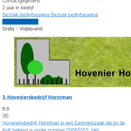
Contactgegevens
2 jaar in bedrijf
Bezoek bedrijfspagina
Bezoek bedrijfspagina
Vergelijk offertes
Gratis - Vrijblijvend
3.
Hoveniersbedrijf Horstman
8.6
(8)
Hoveniersbedrijf Horstman is een Eenmanszaak die bij de
KvK bekend is onder nummer 05065553. Het