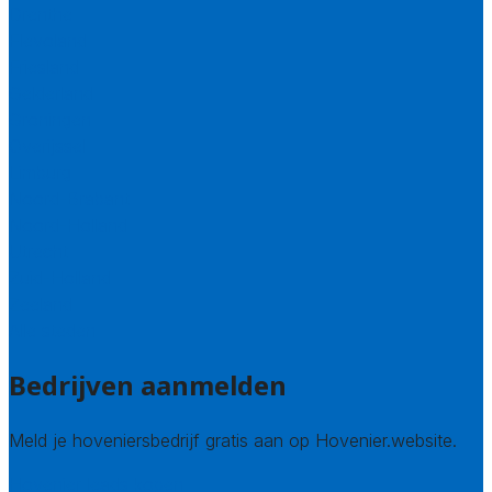
Drenthe
Flevoland
Friesland
Gelderland
Groningen
Overijssel
Limburg
Noord-Brabant
Noord-Holland
Utrecht
Zuid-Holland
Zeeland
Alle steden
Bedrijven aanmelden
Meld je hoveniersbedrijf gratis aan op Hovenier.website.
Hovenier leads kopen