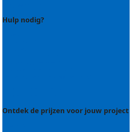
Bedrijf aanmelden
Hulp nodig?
Contact
Bel 085 005 0242
Wie zijn wij?
Uitleg over de offerteservice
Hulp nodig bij je aanvraag?
Welke kwaliteitseisen stellen we?
Hoe doen we onderzoek naar hoveniers?
Veelgestelde vragen: particulieren
Veelgestelde vragen: bedrijven
Ontdek de prijzen voor jouw project
Prijsadvies