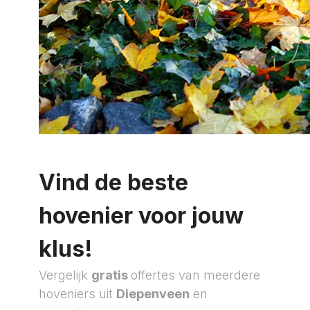
Vind de beste
hovenier voor jouw
klus!
Vergelijk
gratis
offertes van meerdere
hoveniers uit
Diepenveen
en