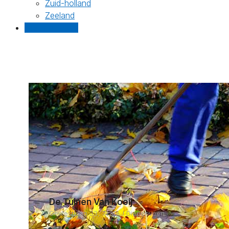
Zuid-holland
Zeeland
Gratis offertes
De Tuinen Van Kooij
Gewestlaan 33, 7431AJ Diepenveen