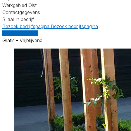
Werkgebied Olst
Contactgegevens
5 jaar in bedrijf
Bezoek bedrijfspagina
Bezoek bedrijfspagina
Vergelijk offertes
Gratis - Vrijblijvend