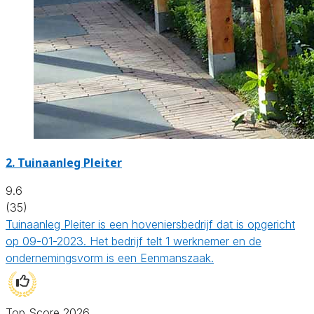
2.
Tuinaanleg Pleiter
9.6
(35)
Tuinaanleg Pleiter is een hoveniersbedrijf dat is opgericht
op 09-01-2023. Het bedrijf telt 1 werknemer en de
ondernemingsvorm is een Eenmanszaak.
Top Score 2026