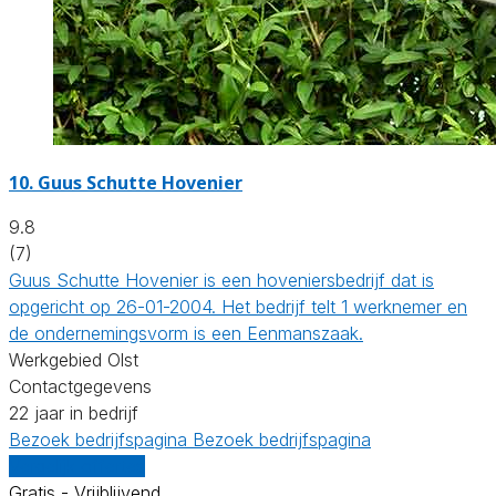
10.
Guus Schutte Hovenier
9.8
(7)
Guus Schutte Hovenier is een hoveniersbedrijf dat is
opgericht op 26-01-2004. Het bedrijf telt 1 werknemer en
de ondernemingsvorm is een Eenmanszaak.
Werkgebied Olst
Contactgegevens
22 jaar in bedrijf
Bezoek bedrijfspagina
Bezoek bedrijfspagina
Vergelijk offertes
Gratis - Vrijblijvend