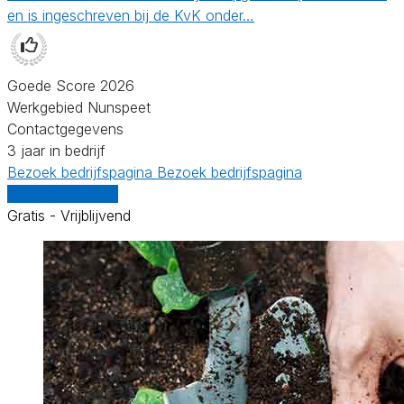
en is ingeschreven bij de KvK onder…
Goede Score 2026
Werkgebied Nunspeet
Contactgegevens
3 jaar in bedrijf
Bezoek bedrijfspagina
Bezoek bedrijfspagina
Vergelijk offertes
Gratis - Vrijblijvend