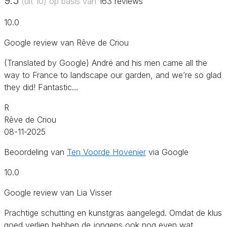
9.5
(uit 10) op basis van
163
reviews
10.0
Google review van Rêve de Criou
(Translated by Google) André and his men came all the
way to France to landscape our garden, and we’re so glad
they did! Fantastic…
R
Rêve de Criou
08-11-2025
Beoordeling van
Ten Voorde Hovenier
via Google
10.0
Google review van Lia Visser
Prachtige schutting en kunstgras aangelegd. Omdat de klus
goed verliep hebben de jongens ook nog even wat