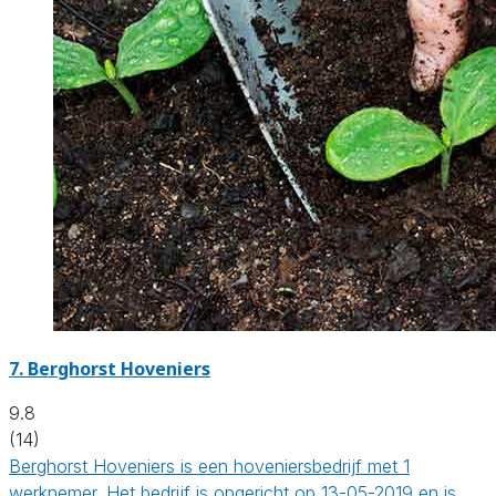
7.
Berghorst Hoveniers
9.8
(14)
Berghorst Hoveniers is een hoveniersbedrijf met 1
werknemer. Het bedrijf is opgericht op 13-05-2019 en is