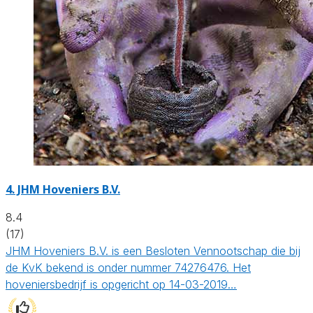
4.
JHM Hoveniers B.V.
8.4
(17)
JHM Hoveniers B.V. is een Besloten Vennootschap die bij
de KvK bekend is onder nummer 74276476. Het
hoveniersbedrijf is opgericht op 14-03-2019…