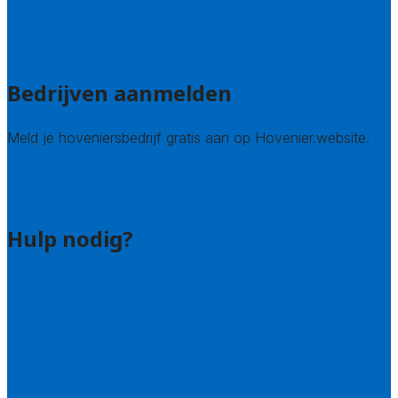
Zuid-Holland
Zeeland
Alle steden
Bedrijven aanmelden
Meld je hoveniersbedrijf gratis aan op Hovenier.website.
Hovenier leads kopen
Bedrijf aanmelden
Hulp nodig?
Contact
Bel 085 005 0242
Wie zijn wij?
Uitleg over de offerteservice
Hulp nodig bij je aanvraag?
Welke kwaliteitseisen stellen we?