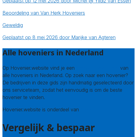
Geplaatst op 12 mei 2026 door Michel @ Yildiz van Essen
Beoordeling van Van Herk Hoveniers
Geweldig
Geplaatst op 8 mei 2026 door Marijke van Agteren
Alle hoveniers in Nederland
Op Hovenier.website vind je een
compleet overzicht
van
alle hoveniers in Nederland. Op zoek naar een hovenier?
De bedrijven in deze gids zijn handmatig geselecteerd door
ons serviceteam, zodat het eenvoudig is om de beste
hovenier te vinden.
Hovenier.website is onderdeel van
Avato
Vergelijk & bespaar