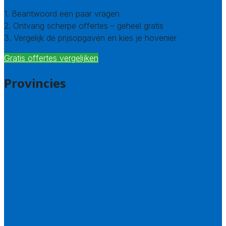
1. Beantwoord een paar vragen
2. Ontvang scherpe offertes – geheel gratis
3. Vergelijk de prijsopgaven en kies je hovenier
Gratis offertes vergelijken
Provincies
Drenthe
Flevoland
Friesland
Gelderland
Groningen
Overijssel
Limburg
Noord-Brabant
Noord-Holland
Utrecht