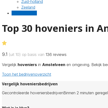
Zuid-holland
Zeeland
Gratis offertes
Top 30 hoveniers in 
9.1
(uit 10) op basis van
136
reviews
Vergelijk
hoveniers
in
Amstelveen
en omgeving. Bekijk beo
Toon het bedrijvenoverzicht
Vergelijk hoveniersbedrijven
Gecontroleerde hoveniersbedrijven
Binnen 2 minuten gerege
Wat is je klus?