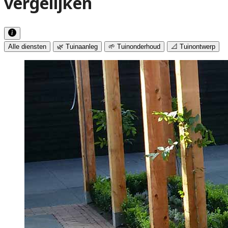
vergelijken
Alle diensten
🌿 Tuinaanleg
🌱 Tuinonderhoud
📐 Tuinontwerp