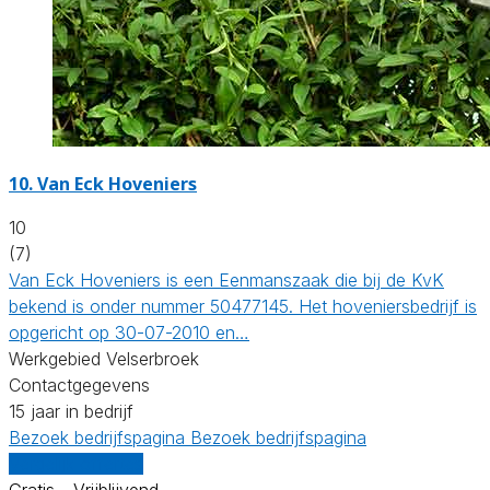
10.
Van Eck Hoveniers
10
(7)
Van Eck Hoveniers is een Eenmanszaak die bij de KvK
bekend is onder nummer 50477145. Het hoveniersbedrijf is
opgericht op 30-07-2010 en…
Werkgebied Velserbroek
Contactgegevens
15 jaar in bedrijf
Bezoek bedrijfspagina
Bezoek bedrijfspagina
Vergelijk offertes
Gratis - Vrijblijvend