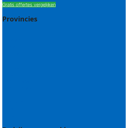
Gratis offertes vergelijken
Provincies
Drenthe
Flevoland
Friesland
Gelderland
Groningen
Overijssel
Limburg
Noord-Brabant
Noord-Holland
Utrecht
Zuid-Holland
Zeeland
Alle steden