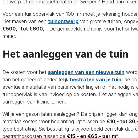
ontwerp of een maquette laten ontwerpen? Houd dan rekeni
Voor een tuinoppervlak van 100 m² moet je rekening houden
Het maken van een
tuinontwerp
van grotere tuinen, ongev
€500,- tot €600,-
. De gemiddelde richtprijs voor het ontw
meter.
Het aanleggen van de tuin
De kosten voor het
aanleggen van een nieuwe tuin
worde
aan het geheel of gedeeltelijk
bestraten van je tuin
, de ho
eventuele installatie van buitenverlichting en of het nodig i
tuinoppervlak is van invloed op de kosten. Het aanleggen v
aanleggen van kleine tuinen.
Wil je een gazon laten aanleggen? De prijzen liggen dan on
materiaalkosten voor beplanting ligt tussen de
€10,- tot 30,
type bestrating. Sierbestrating is bijvoorbeeld een stuk duu
bestratingskosten tussen de
€15,- en €65,- per m²
.