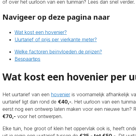
of over het uurloon van een tuinman? Lees dan snel verder.
Navigeer op deze pagina naar
Wat kost een hovenier?
Uurtarief of prijs per vierkante meter?
Welke factoren beïnvloeden de prijzen?
Bespaartips
Wat kost een hovenier per u
Het uurtarief van een
hovenier
is voornamelijk afhankelijk va
uurtarief ligt dan rond de
€40,-
. Het uurloon van een tuinma
eerst nog een ontwerp laten maken voor een nieuwe tuin?
€70,-
voor het ontwerpen.
Elke tuin, hoe groot of klein het oppervlak ook is, heeft o
uit je regio een uurtarief tussen de
€35,- tot €50,-
. Dit uur