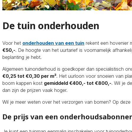
De tuin onderhouden
Voor het
onderhouden van een tuin
rekent een hovenier 
€50,-
. De hoogte van het uurtarief is voornamelijk afhankel
beplanting je hebt.
Algemeen tuinonderhoud is goedkoper dan specialistisch on
€0,25 tot €0,30 per m²
. Het uurloon voor snoeien van pl
boom kappen kost
gemiddeld €400,- tot €800,-
. Wil je 
dan zijn de prijzen vaak hoger.
Wil je meer weten over het verzorgen van bomen? Op deze 
De prijs van een onderhoudsabonn
Je kunt een tuinman eenmalig inschakelen voor tuinonderh