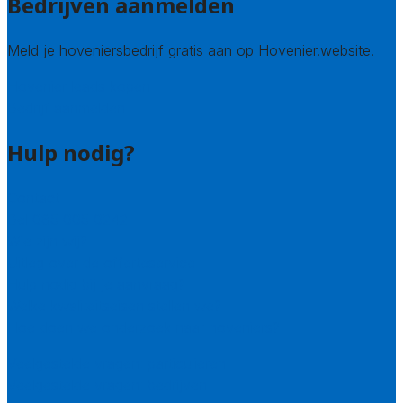
Bedrijven aanmelden
Meld je hoveniersbedrijf gratis aan op Hovenier.website.
Hovenier leads kopen
Bedrijf aanmelden
Hulp nodig?
Contact
Bel 085 005 0242
Wie zijn wij?
Uitleg over de offerteservice
Hulp nodig bij je aanvraag?
Welke kwaliteitseisen stellen we?
Hoe doen we onderzoek naar hoveniers?
Veelgestelde vragen: particulieren
Veelgestelde vragen: bedrijven