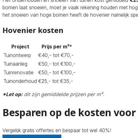
Het onderhouden en snoeien van tuinen kost gemiddeld
€25
bomen laat snoeien, moet je vaak rekening houden met hog
het snoeien van hoge bomen heeft de hovenier namelijk spe
Hovenier kosten
Project
Prijs per m²*
Tuinontwerp
€40,- tot €70,-
Tuinaanleg
€50,- tot €100,-
Tuinrenovatie
€50,- tot €100,-
Tuinonderhoud
€25,- tot €35,-
*Let op:
dit zijn gemiddelde prijzen per m².
Besparen op de kosten voor
Vergelijk gratis offertes en bespaar tot wel 40%!
Gratis offertes vergelijken!