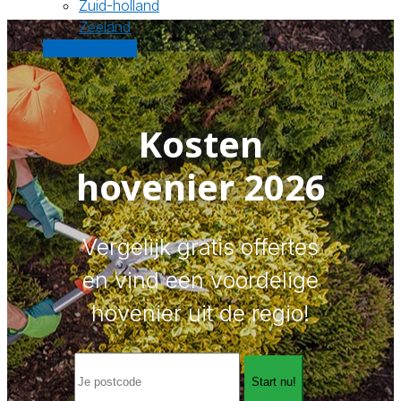
Zuid-holland
Zeeland
Gratis offertes
Kosten
hovenier 2026
Vergelijk gratis offertes
en vind een voordelige
hovenier uit de regio!
Start nu!