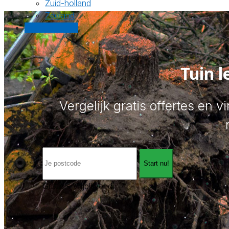
Zuid-holland
Zeeland
Gratis offertes
Tuin 
Vergelijk gratis offertes en 
Start nu!
Gratis - Vrijblijvend