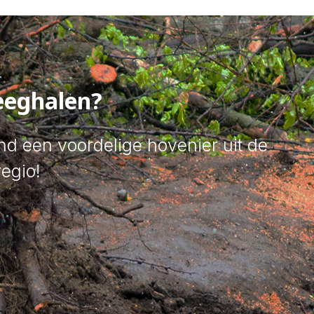
leeghalen?
vind een voordelige hovenier uit de
regio!