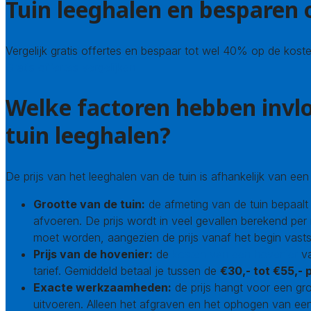
Tuin leeghalen en besparen 
Vergelijk gratis offertes en bespaar tot wel 40% op de koste
Gratis offertes vergelijken
Welke factoren hebben invl
tuin leeghalen?
De prijs van het leeghalen van de tuin is afhankelijk van een
Grootte van de tuin:
de afmeting van de tuin bepaalt
afvoeren. De prijs wordt in veel gevallen berekend per 
moet worden, aangezien de prijs vanaf het begin vasts
Prijs van de hovenier:
de
kosten van een hovenier
va
tarief. Gemiddeld betaal je tussen de
€30,- tot €55,- 
Exacte werkzaamheden:
de prijs hangt voor een gr
uitvoeren. Alleen het afgraven en het ophogen van ee