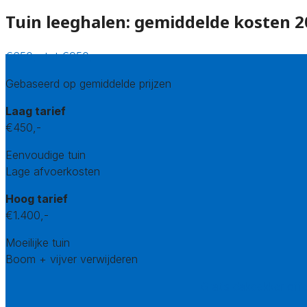
Tuin leeghalen: gemiddelde kosten 
€650,- tot €950,-
Gebaseerd op gemiddelde prijzen
Laag tarief
€450,-
Eenvoudige tuin
Lage afvoerkosten
Hoog tarief
€1.400,-
Moeilijke tuin
Boom + vijver verwijderen
Gratis dakdekker offe