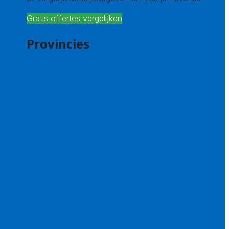
Gratis offertes vergelijken
Provincies
Drenthe
Flevoland
Friesland
Gelderland
Groningen
Overijssel
Limburg
Noord-Brabant
Noord-Holland
Utrecht
Zuid-Holland
Zeeland
Alle steden