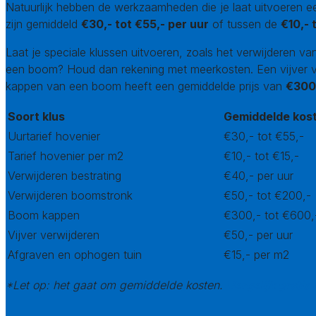
Natuurlijk hebben de werkzaamheden die je laat uitvoeren ee
zijn gemiddeld
€30,- tot €55,- per uur
of tussen de
€10,- 
Laat je speciale klussen uitvoeren, zoals het verwijderen v
een boom? Houd dan rekening met meerkosten. Een vijver v
kappen van een boom heeft een gemiddelde prijs van
€300,
Soort klus
Gemiddelde kos
Uurtarief hovenier
€30,- tot €55,-
Tarief hovenier per m2
€10,- tot €15,-
Verwijderen bestrating
€40,- per uur
Verwijderen boomstronk
€50,- tot €200,-
Boom kappen
€300,- tot €600,
Vijver verwijderen
€50,- per uur
Afgraven en ophogen tuin
€15,- per m2
*Let op: het gaat om gemiddelde kosten.
Vergelijk gratis 