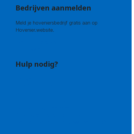
Bedrijven aanmelden
Meld je hoveniersbedrijf gratis aan op
Hovenier.website.
Hovenier leads kopen
Bedrijf aanmelden
Hulp nodig?
Contact
Bel 085 005 0242
Wie zijn wij?
Uitleg over de offerteservice
Hulp nodig bij je aanvraag?
Welke kwaliteitseisen stellen we?
Hoe doen we onderzoek naar hoveniers?
Veelgestelde vragen: particulieren