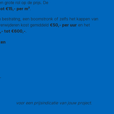
n grote rol op de prijs. De
kosten van een hovenier
tot €15,- per m²
.
an bestrating, een boomstronk of zelfs het kappen van
erwijderen kost gemiddeld
€50,- per uur
en het
- tot €600,-
.
ten
-
offertes
voor een prijsindicatie van jouw project.