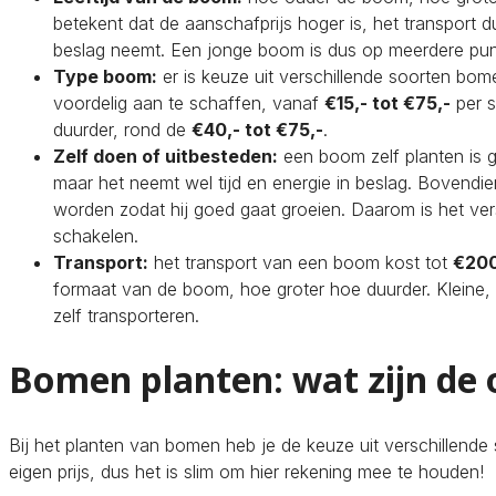
betekent dat de aanschafprijs hoger is, het transport du
beslag neemt. Een jonge boom is dus op meerdere pun
Type boom:
er is keuze uit verschillende soorten bome
voordelig aan te schaffen, vanaf
€15,- tot €75,-
per s
duurder, rond de
€40,- tot €75,-
.
Zelf doen of uitbesteden:
een boom zelf planten is 
maar het neemt wel tijd en energie in beslag. Bovend
worden zodat hij goed gaat groeien. Daarom is het ve
schakelen.
Transport:
het transport van een boom kost tot
€200
formaat van de boom, hoe groter hoe duurder. Kleine
zelf transporteren.
Bomen planten: wat zijn de 
Bij het planten van bomen heb je de keuze uit verschillend
eigen prijs, dus het is slim om hier rekening mee te houden!