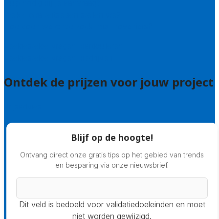
Hulp nodig bij je aanvraag?
Welke kwaliteitseisen stellen we?
Hoe doen we onderzoek naar hoveniers?
Veelgestelde vragen: particulieren
Veelgestelde vragen: bedrijven
Ontdek de prijzen voor jouw project
Prijsadvies
Blijf op de hoogte!
Ontvang direct onze gratis tips op het gebied van trends
en besparing via onze nieuwsbrief.
Dit veld is bedoeld voor validatiedoeleinden en moet
niet worden gewijzigd.