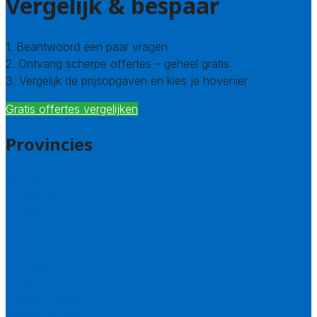
Vergelijk & bespaar
1. Beantwoord een paar vragen
2. Ontvang scherpe offertes – geheel gratis
3. Vergelijk de prijsopgaven en kies je hovenier
Gratis offertes vergelijken
Provincies
Drenthe
Flevoland
Friesland
Gelderland
Groningen
Overijssel
Limburg
Noord-Brabant
Noord-Holland