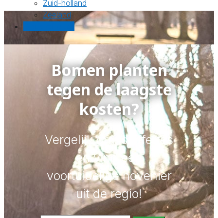
Zuid-holland
Zeeland
Gratis offertes
Bomen planten
tegen de laagste
kosten?
Vergelijk gratis offertes
en vind een
voortuidelige hovenier
uit de regio!