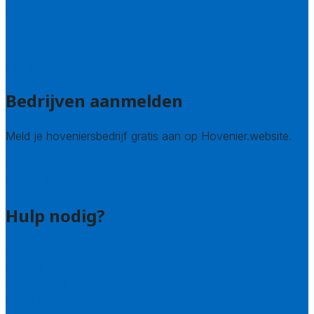
Utrecht
Zuid-Holland
Zeeland
Alle steden
Bedrijven aanmelden
Meld je hoveniersbedrijf gratis aan op Hovenier.website.
Hovenier leads kopen
Bedrijf aanmelden
Hulp nodig?
Contact
Bel 085 005 0242
Wie zijn wij?
Uitleg over de offerteservice