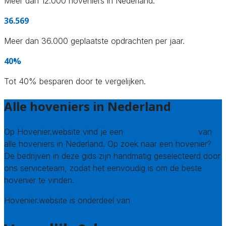
Meer dan 12.000 hoveniers in Nederland.
36.569
Meer dan 36.000 geplaatste opdrachten per jaar.
40%
Tot 40% besparen door te vergelijken.
Alle hoveniers in Nederland
Op Hovenier.website vind je een
compleet overzicht
van
alle hoveniers in Nederland. Op zoek naar een hovenier?
De bedrijven in deze gids zijn handmatig geselecteerd door
ons serviceteam, zodat het eenvoudig is om de beste
hovenier te vinden.
Hovenier.website is onderdeel van
Avato