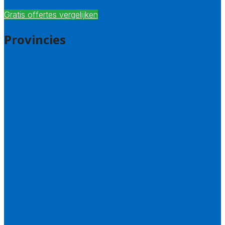
Gratis offertes vergelijken
Provincies
Drenthe
Flevoland
Friesland
Gelderland
Groningen
Overijssel
Limburg
Noord-Brabant
Noord-Holland
Utrecht
Zuid-Holland
Zeeland
Alle steden