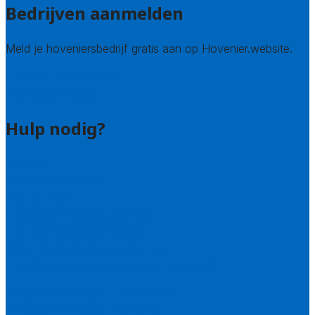
Bedrijven aanmelden
Meld je hoveniersbedrijf gratis aan op Hovenier.website.
Hovenier leads kopen
Bedrijf aanmelden
Hulp nodig?
Contact
Bel 085 005 0242
Wie zijn wij?
Uitleg over de offerteservice
Hulp nodig bij je aanvraag?
Welke kwaliteitseisen stellen we?
Hoe doen we onderzoek naar hoveniers?
Veelgestelde vragen: particulieren
Veelgestelde vragen: bedrijven