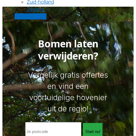
Zuid-holland
Zeeland
Gratis offertes
Bomen laten
verwijderen?
Vergelijk gratis offertes
en vind een
voortuidelige hovenier
uit de regio!
Start nu!