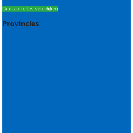
Gratis offertes vergelijken
Provincies
Drenthe
Flevoland
Friesland
Gelderland
Groningen
Overijssel
Limburg
Noord-Brabant
Noord-Holland
Utrecht
Zuid-Holland
Zeeland
Alle steden