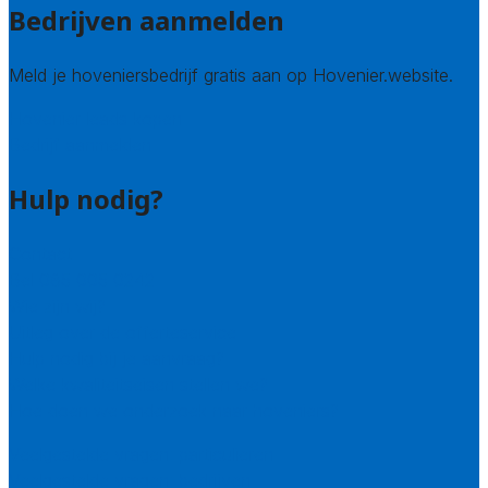
Bedrijven aanmelden
Meld je hoveniersbedrijf gratis aan op Hovenier.website.
Hovenier leads kopen
Bedrijf aanmelden
Hulp nodig?
Contact
Bel 085 005 0242
Wie zijn wij?
Uitleg over de offerteservice
Hulp nodig bij je aanvraag?
Welke kwaliteitseisen stellen we?
Hoe doen we onderzoek naar hoveniers?
Veelgestelde vragen: particulieren
Veelgestelde vragen: bedrijven