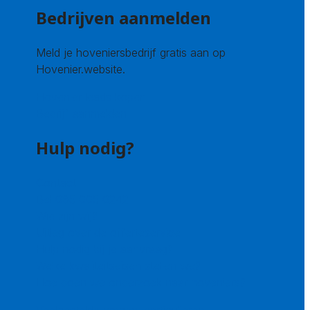
Bedrijven aanmelden
Meld je hoveniersbedrijf gratis aan op
Hovenier.website.
Hovenier leads kopen
Bedrijf aanmelden
Hulp nodig?
Contact
Bel 085 005 0242
Wie zijn wij?
Uitleg over de offerteservice
Hulp nodig bij je aanvraag?
Welke kwaliteitseisen stellen we?
Hoe doen we onderzoek naar hoveniers?
Veelgestelde vragen: particulieren