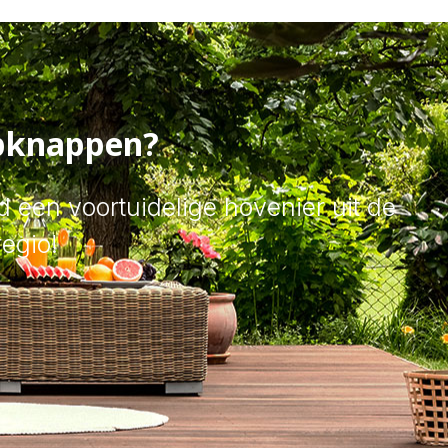
pknappen?
nd een voortuidelige hovenier uit de
regio!