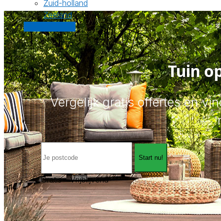
Zuid-holland
Zeeland
Gratis offertes
Tuin o
Vergelijk gratis offertes en vi
Start nu!
Gratis - Vrijblijvend