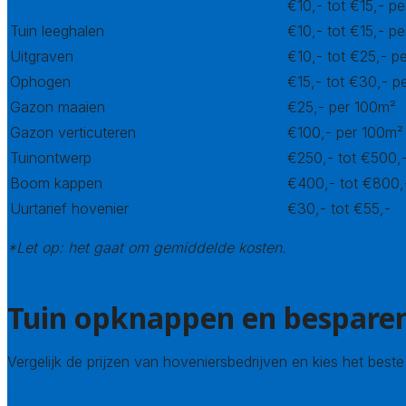
Tuin aanleggen
€10,- tot €15,- pe
Tuin leeghalen
€10,- tot €15,- pe
Uitgraven
€10,- tot €25,- p
Ophogen
€15,- tot €30,- p
Gazon maaien
€25,- per 100m²
Gazon verticuteren
€100,- per 100m²
Tuinontwerp
€250,- tot €500,
Boom kappen
€400,- tot €800,
Uurtarief hovenier
€30,- tot €55,-
*Let op: het gaat om gemiddelde kosten.
Vergelijk gratis 
Tuin opknappen en besparen
Vergelijk de prijzen van hoveniersbedrijven en kies het best
Gratis offertes vergelijken