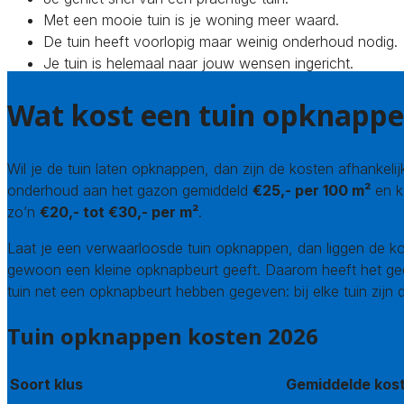
Met een mooie tuin is je woning meer waard.
De tuin heeft voorlopig maar weinig onderhoud nodig.
Je tuin is helemaal naar jouw wensen ingericht.
Wat kost een tuin opknapp
Wil je de tuin laten opknappen, dan zijn de kosten afhankeli
onderhoud aan het gazon gemiddeld
€25,- per 100 m²
en k
zo’n
€20,- tot €30,- per m²
.
Laat je een verwaarloosde tuin opknappen, dan liggen de ko
gewoon een kleine opknapbeurt geeft. Daarom heeft het geen 
tuin net een opknapbeurt hebben gegeven: bij elke tuin zijn 
Tuin opknappen kosten 2026
Soort klus
Gemiddelde kos