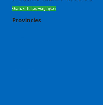
Gratis offertes vergelijken
Provincies
Drenthe
Flevoland
Friesland
Gelderland
Groningen
Overijssel
Limburg
Noord-Brabant
Noord-Holland
Utrecht
Zuid-Holland
Zeeland
Alle steden