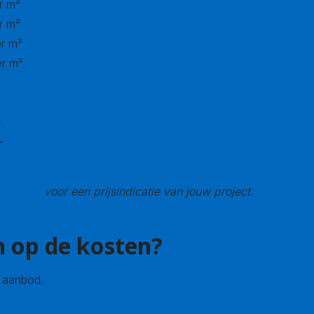
r m²
r m²
er m²
er m²
-
-
offertes
voor een prijsindicatie van jouw project.
 op de kosten?
e aanbod.