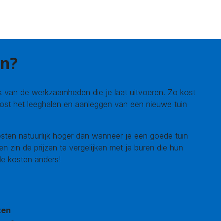
en?
jk van de werkzaamheden die je laat uitvoeren. Zo kost
ost het leeghalen en aanleggen van een nieuwe tuin
sten natuurlijk hoger dan wanneer je een goede tuin
zin de prijzen te vergelijken met je buren die hun
de kosten anders!
ten