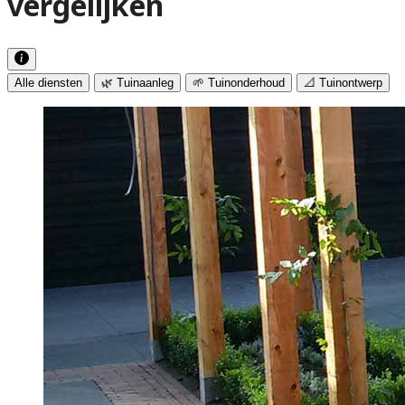
vergelijken
Alle diensten
🌿 Tuinaanleg
🌱 Tuinonderhoud
📐 Tuinontwerp