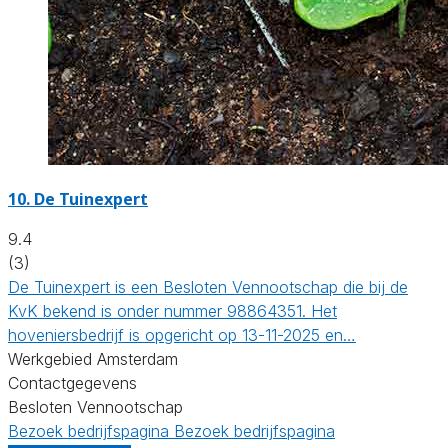
10.
De Tuinexpert
9.4
(3)
De Tuinexpert is een Besloten Vennootschap die bij de
KvK bekend is onder nummer 98864351. Het
hoveniersbedrijf is opgericht op 13-11-2025 en…
Werkgebied Amsterdam
Contactgegevens
Besloten Vennootschap
Bezoek bedrijfspagina
Bezoek bedrijfspagina