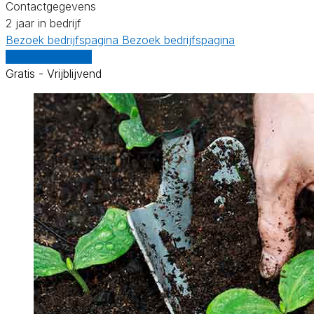
Contactgegevens
2 jaar in bedrijf
Bezoek bedrijfspagina
Bezoek bedrijfspagina
Vergelijk offertes
Gratis - Vrijblijvend