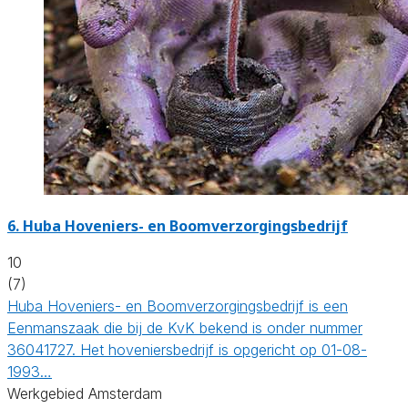
6.
Huba Hoveniers- en Boomverzorgingsbedrijf
10
(7)
Huba Hoveniers- en Boomverzorgingsbedrijf is een
Eenmanszaak die bij de KvK bekend is onder nummer
36041727. Het hoveniersbedrijf is opgericht op 01-08-
1993…
Werkgebied Amsterdam