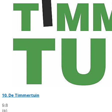
10.
De Timmertuin
9.8
(8)