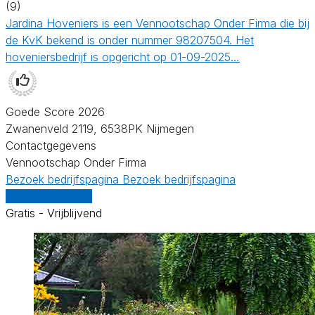
(9)
Jardina Hoveniers is een Vennootschap Onder Firma die bij
de KvK bekend is onder nummer 98207504. Het
hoveniersbedrijf is opgericht op 01-09-2025…
Goede Score 2026
Zwanenveld 2119, 6538PK Nijmegen
Contactgegevens
Vennootschap Onder Firma
Bezoek bedrijfspagina
Bezoek bedrijfspagina
Vergelijk offertes
Gratis - Vrijblijvend