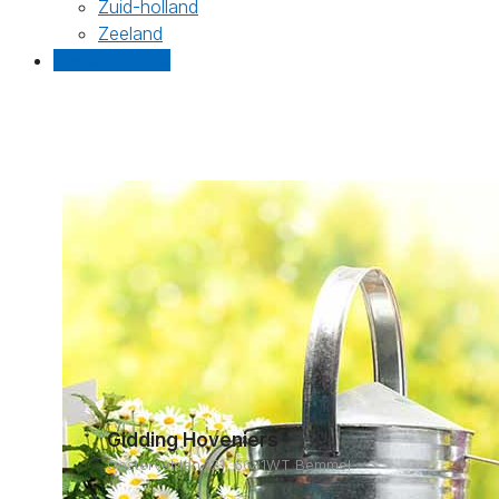
Zuid-holland
Zeeland
Gratis offertes
Gidding Hoveniers
Oostervelden 121, 6681WT Bemmel