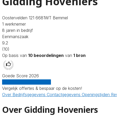
Gidding Hoveniers
Oostervelden 121 6681WT Bemmel
1 werknemer
8 jaren in bedrijf
Eenmanszaak
9.2
(10)
Op basis van
10 beoordelingen
van
1 bron
Goede Score 2026
Gratis offertes vergelijken
Vergelijk offertes & bespaar op de kosten!
Over
Bedrijfsgegevens
Contactgegevens
Openingstijden
Re
Over Gidding Hoveniers