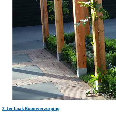
2.
ter Laak Boomverzorging