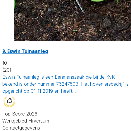
9.
Eswin Tuinaanleg
10
(20)
Eswin Tuinaanleg is een Eenmanszaak die bij de KvK
bekend is onder nummer 76247503. Het hoveniersbedrijf is
opgericht op 01-11-2019 en heeft…
Top Score 2026
Werkgebied Hilversum
Contactgegevens