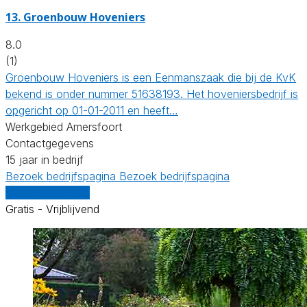
13.
Groenbouw Hoveniers
8.0
(1)
Groenbouw Hoveniers is een Eenmanszaak die bij de KvK
bekend is onder nummer 51638193. Het hoveniersbedrijf is
opgericht op 01-01-2011 en heeft…
Werkgebied Amersfoort
Contactgegevens
15 jaar in bedrijf
Bezoek bedrijfspagina
Bezoek bedrijfspagina
Vergelijk offertes
Gratis - Vrijblijvend