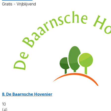
Gratis - Vrijblijvend
8.
De Baarnsche Hovenier
10
(4)