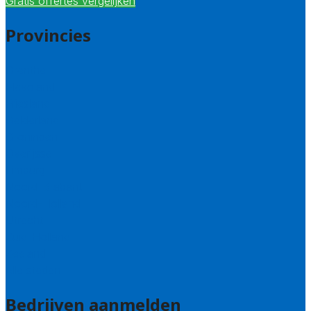
Gratis offertes vergelijken
Provincies
Drenthe
Flevoland
Friesland
Gelderland
Groningen
Overijssel
Limburg
Noord-Brabant
Noord-Holland
Utrecht
Zuid-Holland
Zeeland
Alle steden
Bedrijven aanmelden