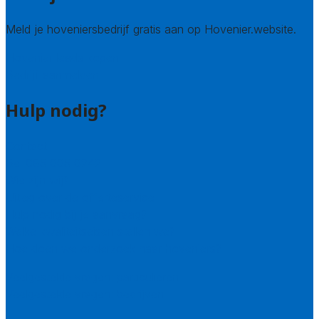
Meld je hoveniersbedrijf gratis aan op Hovenier.website.
Hovenier leads kopen
Bedrijf aanmelden
Hulp nodig?
Contact
Bel 085 005 0242
Wie zijn wij?
Uitleg over de offerteservice
Hulp nodig bij je aanvraag?
Welke kwaliteitseisen stellen we?
Hoe doen we onderzoek naar hoveniers?
Veelgestelde vragen: particulieren
Veelgestelde vragen: bedrijven