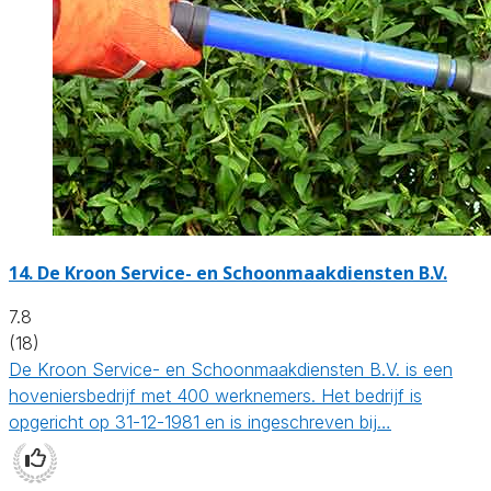
14.
De Kroon Service- en Schoonmaakdiensten B.V.
7.8
(18)
De Kroon Service- en Schoonmaakdiensten B.V. is een
hoveniersbedrijf met 400 werknemers. Het bedrijf is
opgericht op 31-12-1981 en is ingeschreven bij…