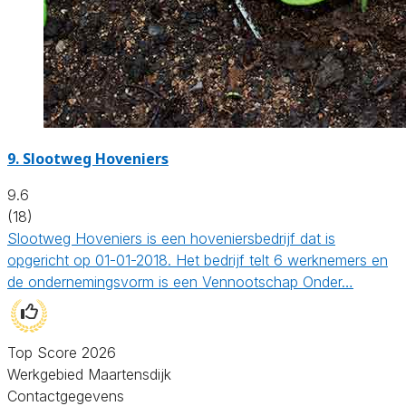
9.
Slootweg Hoveniers
9.6
(18)
Slootweg Hoveniers is een hoveniersbedrijf dat is
opgericht op 01-01-2018. Het bedrijf telt 6 werknemers en
de ondernemingsvorm is een Vennootschap Onder…
Top Score 2026
Werkgebied Maartensdijk
Contactgegevens