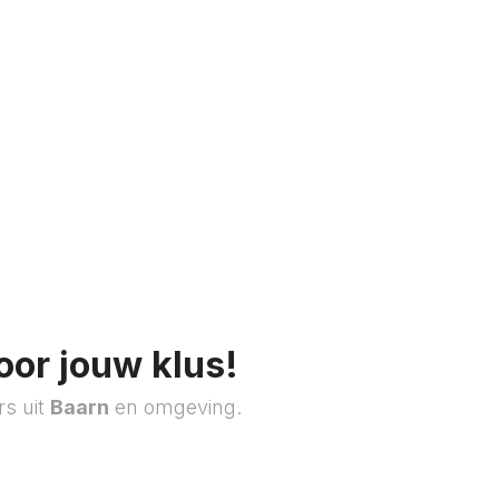
oor jouw klus!
rs uit
Baarn
en omgeving.