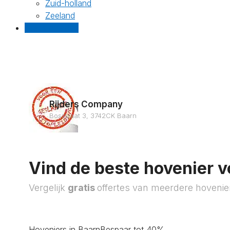
Zuid-holland
Zeeland
Gratis offertes
Rijders Company
Bosstraat 3, 3742CK Baarn
Vind de beste hovenier v
Vergelijk
gratis
offertes van meerdere hovenie
Hoveniers in Baarn
Bespaar tot 40%