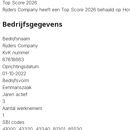
Top Score 2026
Rijders Company heeft een Top Score 2026 behaald op Hoveni
Bedrijfsgegevens
Bedrijfsnaam
Rijders Company
KvK nummer
87818663
Oprichtingsdatum
01-10-2022
Bedrijfsvorm
Eenmanszaak
Jaren actief
3
Aantal werknemers
1
SBI codes
41000, 43320, 43340, 81301, 85530