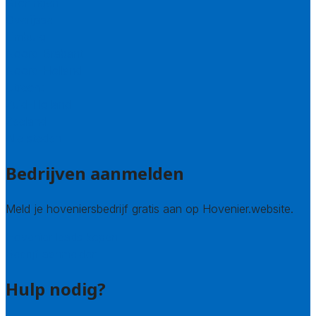
Groningen
Overijssel
Limburg
Noord-Brabant
Noord-Holland
Utrecht
Zuid-Holland
Zeeland
Alle steden
Bedrijven aanmelden
Meld je hoveniersbedrijf gratis aan op Hovenier.website.
Hovenier leads kopen
Bedrijf aanmelden
Hulp nodig?