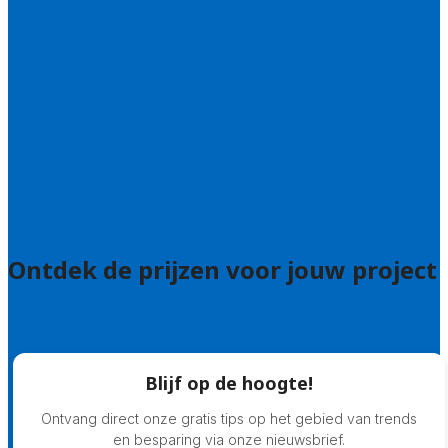
Contact
Bel 085 005 0242
Wie zijn wij?
Uitleg over de offerteservice
Hulp nodig bij je aanvraag?
Welke kwaliteitseisen stellen we?
Hoe doen we onderzoek naar hoveniers?
Veelgestelde vragen: particulieren
Veelgestelde vragen: bedrijven
Ontdek de prijzen voor jouw project
Prijsadvies
Blijf op de hoogte!
Ontvang direct onze gratis tips op het gebied van trends
en besparing via onze nieuwsbrief.