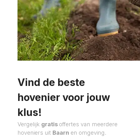
Vind de beste
hovenier voor jouw
klus!
Vergelijk
gratis
offertes van meerdere
hoveniers uit
Baarn
en omgeving.