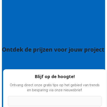
Uitleg over de offerteservice
Hulp nodig bij je aanvraag?
Welke kwaliteitseisen stellen we?
Hoe doen we onderzoek naar hoveniers?
Veelgestelde vragen: particulieren
Veelgestelde vragen: bedrijven
Ontdek de prijzen voor jouw project
Prijsadvies
Blijf op de hoogte!
Ontvang direct onze gratis tips op het gebied van trends
en besparing via onze nieuwsbrief.