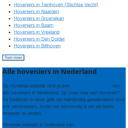
Hoveniers in Tienhoven (Stichtse Vecht)
Hoveniers in Naarden
Hoveniers in Groenekan
Hoveniers in Baarn
Hoveniers in Vreeland
Hoveniers in Den Dolder
Hoveniers in Bilthoven
Toon meer
Alle hoveniers in Nederland
Op Hovenier.website vind je een
compleet overzicht
van
alle hoveniers in Nederland. Op zoek naar een hovenier?
De bedrijven in deze gids zijn handmatig geselecteerd door
ons serviceteam, zodat het eenvoudig is om de beste
hovenier te vinden.
Hovenier.website is onderdeel van
Avato