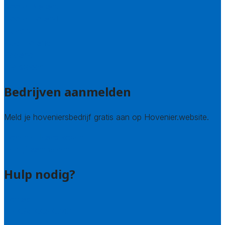
Noord-Brabant
Noord-Holland
Utrecht
Zuid-Holland
Zeeland
Alle steden
Bedrijven aanmelden
Meld je hoveniersbedrijf gratis aan op Hovenier.website.
Hovenier leads kopen
Bedrijf aanmelden
Hulp nodig?
Contact
Bel 085 005 0242
Wie zijn wij?