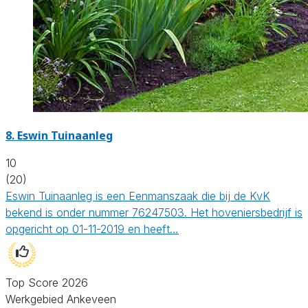
8.
Eswin Tuinaanleg
10
(20)
Eswin Tuinaanleg is een Eenmanszaak die bij de KvK
bekend is onder nummer 76247503. Het hoveniersbedrijf is
opgericht op 01-11-2019 en heeft…
Top Score 2026
Werkgebied Ankeveen