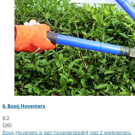
6.
Booij Hoveniers
9.2
(26)
Booij Hoveniers is een hoveniersbedrijf met 2 werknemers.