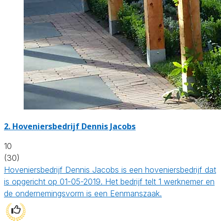
2.
Hoveniersbedrijf Dennis Jacobs
10
(30)
Hoveniersbedrijf Dennis Jacobs is een hoveniersbedrijf dat
is opgericht op 01-05-2019. Het bedrijf telt 1 werknemer en
de ondernemingsvorm is een Eenmanszaak.