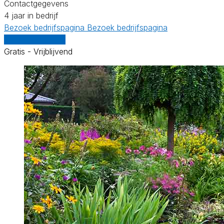
Contactgegevens
4 jaar in bedrijf
Bezoek bedrijfspagina
Bezoek bedrijfspagina
Vergelijk offertes
Gratis - Vrijblijvend