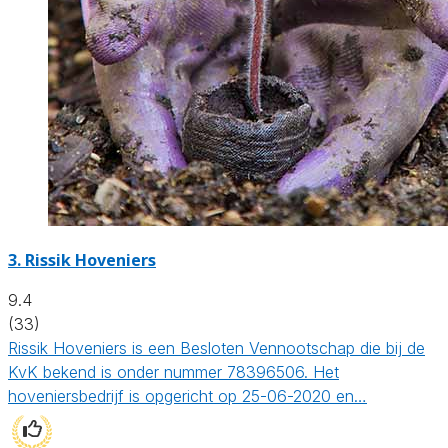
3.
Rissik Hoveniers
9.4
(33)
Rissik Hoveniers is een Besloten Vennootschap die bij de
KvK bekend is onder nummer 78396506. Het
hoveniersbedrijf is opgericht op 25-06-2020 en…