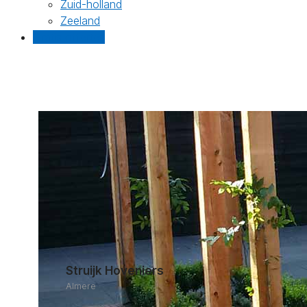
Zuid-holland
Zeeland
Gratis offertes
Struijk Hoveniers
Almere