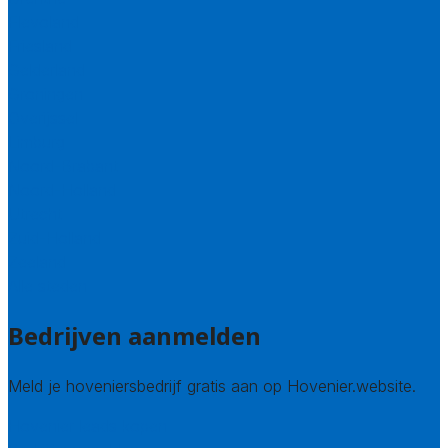
Flevoland
Friesland
Gelderland
Groningen
Overijssel
Limburg
Noord-Brabant
Noord-Holland
Utrecht
Zuid-Holland
Zeeland
Alle steden
Bedrijven aanmelden
Meld je hoveniersbedrijf gratis aan op Hovenier.website.
Hovenier leads kopen