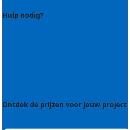
Bedrijf aanmelden
Hulp nodig?
Contact
Bel 085 005 0242
Wie zijn wij?
Uitleg over de offerteservice
Hulp nodig bij je aanvraag?
Welke kwaliteitseisen stellen we?
Hoe doen we onderzoek naar hoveniers?
Veelgestelde vragen: particulieren
Veelgestelde vragen: bedrijven
Ontdek de prijzen voor jouw project
Prijsadvies