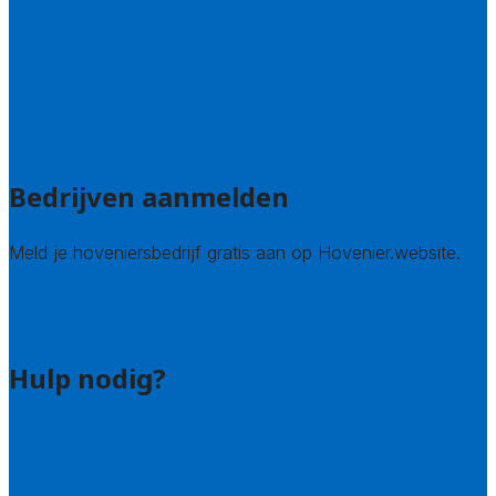
Noord-Brabant
Noord-Holland
Utrecht
Zuid-Holland
Zeeland
Alle steden
Bedrijven aanmelden
Meld je hoveniersbedrijf gratis aan op Hovenier.website.
Hovenier leads kopen
Bedrijf aanmelden
Hulp nodig?
Contact
Bel 085 005 0242
Wie zijn wij?