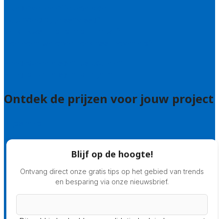
Uitleg over de offerteservice
Hulp nodig bij je aanvraag?
Welke kwaliteitseisen stellen we?
Hoe doen we onderzoek naar hoveniers?
Veelgestelde vragen: particulieren
Veelgestelde vragen: bedrijven
Ontdek de prijzen voor jouw project
Prijsadvies
Blijf op de hoogte!
Ontvang direct onze gratis tips op het gebied van trends
en besparing via onze nieuwsbrief.