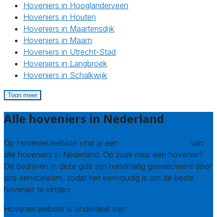
Hoveniers in Hooglanderveen
Hoveniers in Houten
Hoveniers in Maartensdijk
Hoveniers in Maarn
Hoveniers in Utrecht-Stad
Hoveniers in Langbroek
Hoveniers in Schalkwijk
Toon meer
Alle hoveniers in Nederland
Op Hovenier.website vind je een
compleet overzicht
van
alle hoveniers in Nederland. Op zoek naar een hovenier?
De bedrijven in deze gids zijn handmatig geselecteerd door
ons serviceteam, zodat het eenvoudig is om de beste
hovenier te vinden.
Hovenier.website is onderdeel van
Avato