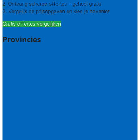
2. Ontvang scherpe offertes – geheel gratis
3. Vergelijk de prijsopgaven en kies je hovenier
Gratis offertes vergelijken
Provincies
Drenthe
Flevoland
Friesland
Gelderland
Groningen
Overijssel
Limburg
Noord-Brabant
Noord-Holland
Utrecht
Zuid-Holland
Zeeland