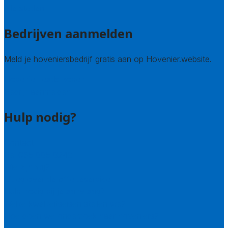
Alle steden
Bedrijven aanmelden
Meld je hoveniersbedrijf gratis aan op Hovenier.website.
Hovenier leads kopen
Bedrijf aanmelden
Hulp nodig?
Contact
Bel 085 005 0242
Wie zijn wij?
Uitleg over de offerteservice
Hulp nodig bij je aanvraag?
Welke kwaliteitseisen stellen we?
Hoe doen we onderzoek naar hoveniers?