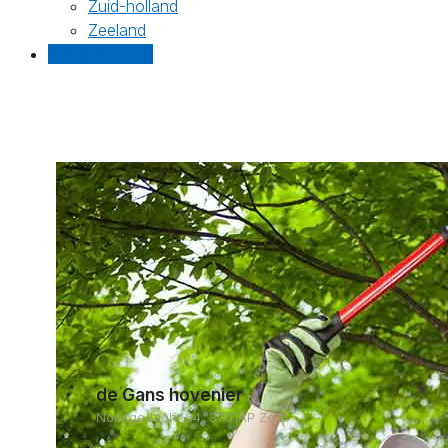
Zuid-holland
Zeeland
Gratis offertes
de Gans hovenier
Nooitgedacht 64, 3701AP Zeist