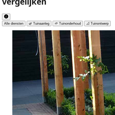
vergelijken
Alle diensten
🌿 Tuinaanleg
🌱 Tuinonderhoud
📐 Tuinontwerp