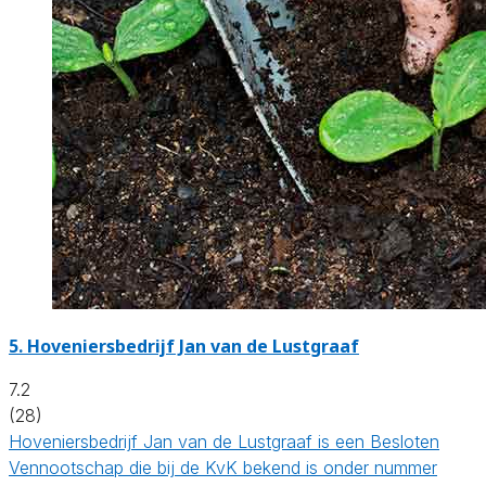
5.
Hoveniersbedrijf Jan van de Lustgraaf
7.2
(28)
Hoveniersbedrijf Jan van de Lustgraaf is een Besloten
Vennootschap die bij de KvK bekend is onder nummer