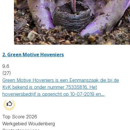
2.
Green Motive Hoveniers
9.6
(27)
Green Motive Hoveniers is een Eenmanszaak die bij de
KvK bekend is onder nummer 75335816. Het
hoveniersbedrijf is opgericht op 10-07-2019 en…
Top Score 2026
Werkgebied Woudenberg