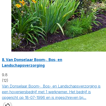
8.
Van Donselaar Boom-, Bos- en
Landschapsverzorging
9.8
(12)
Van Donselaar Boom-, Bos- en Landschapsverzorging is
een hoveniersbedrijf met 1 werknemer. Het bedrijf is
opgericht op 18-07-1996 en is ingeschreven bij…