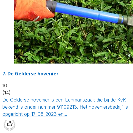
7.
De Gelderse hovenier
10
(14)
De Gelderse hovenier is een Eenmanszaak die bij de KvK
bekend is onder nummer 91109213. Het hoveniersbedrijf is
opgericht op 17-08-2023 en…