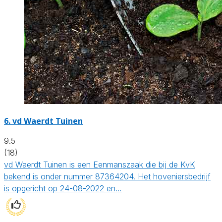
6.
vd Waerdt Tuinen
9.5
(18)
vd Waerdt Tuinen is een Eenmanszaak die bij de KvK
bekend is onder nummer 87364204. Het hoveniersbedrijf
is opgericht op 24-08-2022 en…