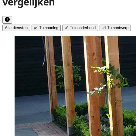
vergelijken
Alle diensten
🌿 Tuinaanleg
🌱 Tuinonderhoud
📐 Tuinontwerp