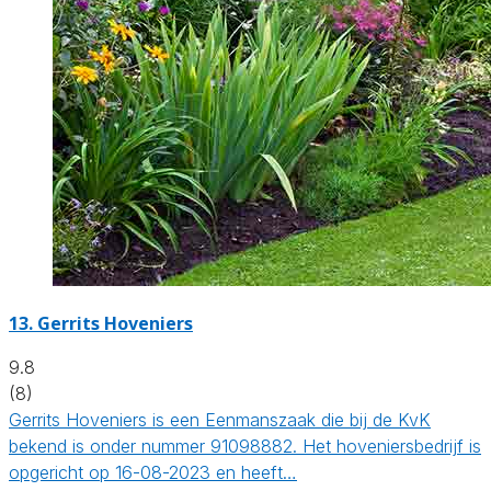
13.
Gerrits Hoveniers
9.8
(8)
Gerrits Hoveniers is een Eenmanszaak die bij de KvK
bekend is onder nummer 91098882. Het hoveniersbedrijf is
opgericht op 16-08-2023 en heeft…