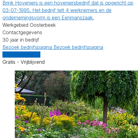
Brink Hoveniers is een hoveniersbedrijf dat is opgericht op
03-07-1995. Het bedrijf telt 4 werknemers en de
ondernemingsvorm is een Eenmanszaak.
Werkgebied Oosterbeek
Contactgegevens
30 jaar in bedrijf
Bezoek bedrijfspagina
Bezoek bedrijfspagina
Vergelijk offertes
Gratis - Vrijblijvend