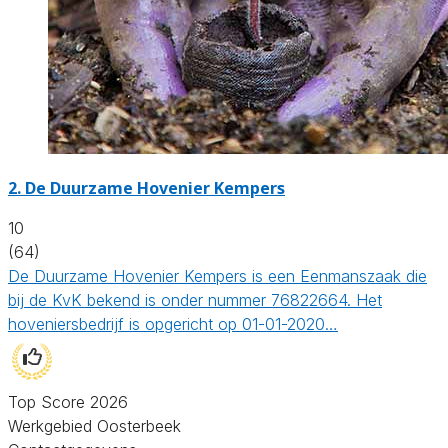
2.
De Duurzame Hovenier Kempers
10
(64)
De Duurzame Hovenier Kempers is een Eenmanszaak die
bij de KvK bekend is onder nummer 76822664. Het
hoveniersbedrijf is opgericht op 01-01-2020…
Top Score 2026
Werkgebied Oosterbeek