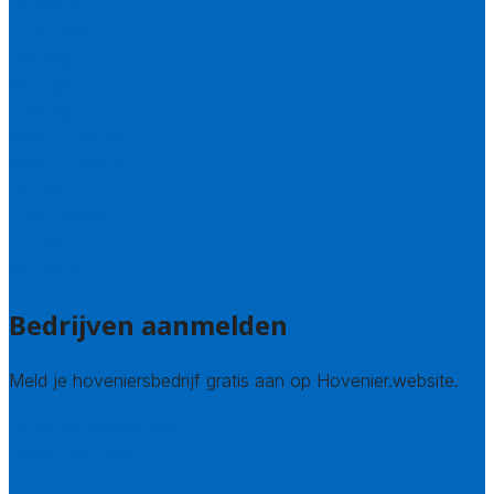
Friesland
Gelderland
Groningen
Overijssel
Limburg
Noord-Brabant
Noord-Holland
Utrecht
Zuid-Holland
Zeeland
Alle steden
Bedrijven aanmelden
Meld je hoveniersbedrijf gratis aan op Hovenier.website.
Hovenier leads kopen
Bedrijf aanmelden