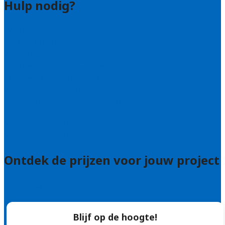
Hulp nodig?
Contact
Bel 085 005 0242
Wie zijn wij?
Uitleg over de offerteservice
Hulp nodig bij je aanvraag?
Welke kwaliteitseisen stellen we?
Hoe doen we onderzoek naar hoveniers?
Veelgestelde vragen: particulieren
Veelgestelde vragen: bedrijven
Ontdek de prijzen voor jouw project
Prijsadvies
Blijf op de hoogte!