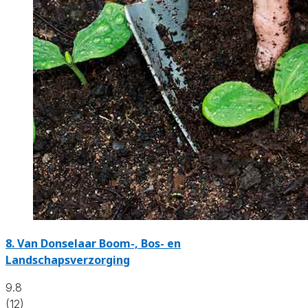
8.
Van Donselaar Boom-, Bos- en
Landschapsverzorging
9.8
(12)