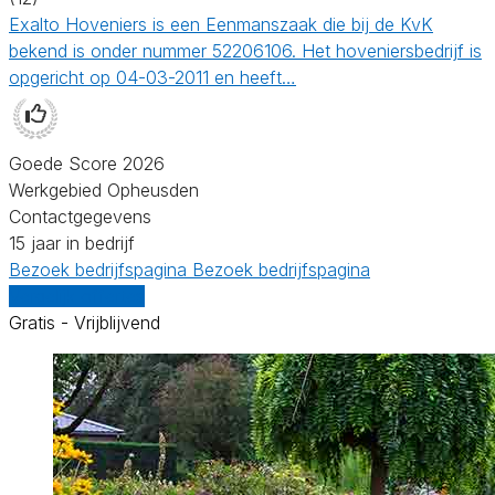
Exalto Hoveniers is een Eenmanszaak die bij de KvK
bekend is onder nummer 52206106. Het hoveniersbedrijf is
opgericht op 04-03-2011 en heeft…
Goede Score 2026
Werkgebied Opheusden
Contactgegevens
15 jaar in bedrijf
Bezoek bedrijfspagina
Bezoek bedrijfspagina
Vergelijk offertes
Gratis - Vrijblijvend