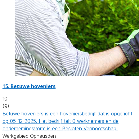
15.
Betuwe hoveniers
10
(9)
Betuwe hoveniers is een hoveniersbedrijf dat is opgericht
op 05-12-2025. Het bedrijf telt 0 werknemers en de
ondernemingsvorm is een Besloten Vennootschap.
Werkgebied Opheusden