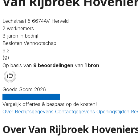
Van Rijbroek Hovenie
Lechstraat 5 6674AV Herveld
2 werknemers
3 jaren in bedrijf
Besloten Vennootschap
9.2
(9)
Op basis van
9 beoordelingen
van
1 bron
Goede Score 2026
Gratis offertes vergelijken
Vergelijk offertes & bespaar op de kosten!
Over
Bedrijfsgegevens
Contactgegevens
Openingstijden
Re
Over Van Rijbroek Hovenier