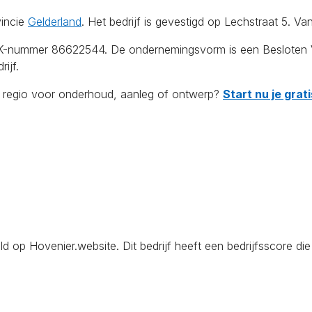
vincie
Gelderland
. Het bedrijf is gevestigd op Lechstraat 5. V
KvK-nummer 86622544. De ondernemingsvorm is een Besloten V
ijf.
de regio voor onderhoud, aanleg of ontwerp?
Start nu je gra
op Hovenier.website. Dit bedrijf heeft een bedrijfsscore die