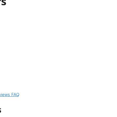
rs
views
FAQ
s