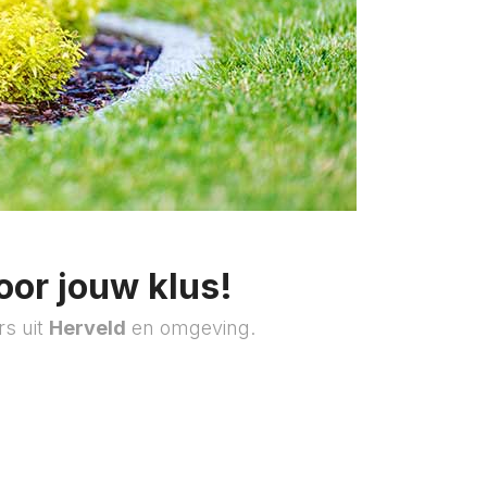
oor jouw klus!
rs uit
Herveld
en omgeving.