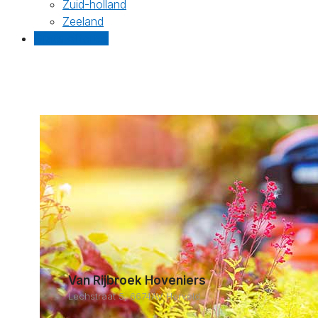
Zuid-holland
Zeeland
Gratis offertes
Van Rijbroek Hoveniers
Lechstraat 5, 6674AV Herveld