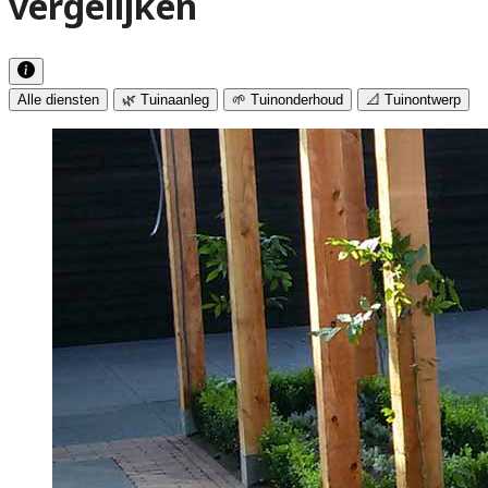
vergelijken
Alle diensten
🌿 Tuinaanleg
🌱 Tuinonderhoud
📐 Tuinontwerp