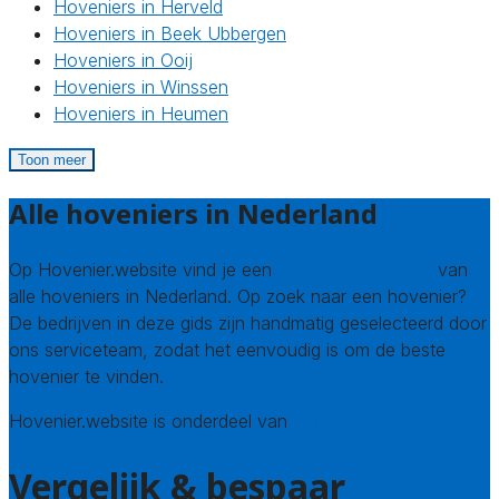
Hoveniers in Herveld
Hoveniers in Beek Ubbergen
Hoveniers in Ooij
Hoveniers in Winssen
Hoveniers in Heumen
Toon meer
Alle hoveniers in Nederland
Op Hovenier.website vind je een
compleet overzicht
van
alle hoveniers in Nederland. Op zoek naar een hovenier?
De bedrijven in deze gids zijn handmatig geselecteerd door
ons serviceteam, zodat het eenvoudig is om de beste
hovenier te vinden.
Hovenier.website is onderdeel van
Avato
Vergelijk & bespaar