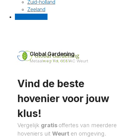
Zuid-holland
Zeeland
Gratis offertes
Global Gardening
Metaalweg 11d, 6551AC Weurt
Vind de beste
hovenier voor jouw
klus!
Vergelijk
gratis
offertes van meerdere
hoveniers uit
Weurt
en omgeving.