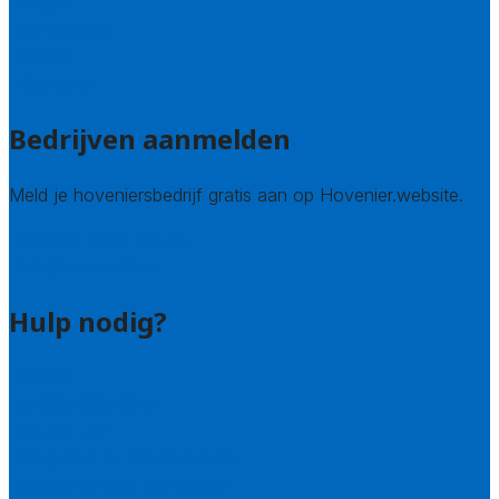
Utrecht
Zuid-Holland
Zeeland
Alle steden
Bedrijven aanmelden
Meld je hoveniersbedrijf gratis aan op Hovenier.website.
Hovenier leads kopen
Bedrijf aanmelden
Hulp nodig?
Contact
Bel 085 005 0242
Wie zijn wij?
Uitleg over de offerteservice
Hulp nodig bij je aanvraag?