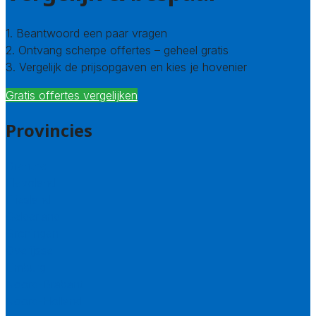
1. Beantwoord een paar vragen
2. Ontvang scherpe offertes – geheel gratis
3. Vergelijk de prijsopgaven en kies je hovenier
Gratis offertes vergelijken
Provincies
Drenthe
Flevoland
Friesland
Gelderland
Groningen
Overijssel
Limburg
Noord-Brabant
Noord-Holland