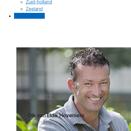
Zuid-holland
Zeeland
Gratis offertes
Dik van Eldik Hoveniers
Jupiterpark 34, 6674EJ Herveld