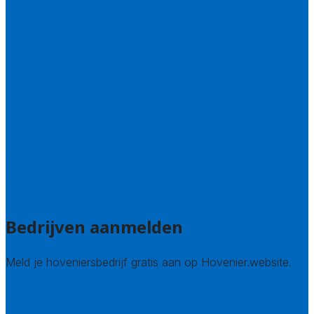
Flevoland
Friesland
Gelderland
Groningen
Overijssel
Limburg
Noord-Brabant
Noord-Holland
Utrecht
Zuid-Holland
Zeeland
Alle steden
Bedrijven aanmelden
Meld je hoveniersbedrijf gratis aan op Hovenier.website.
Hovenier leads kopen
Bedrijf aanmelden