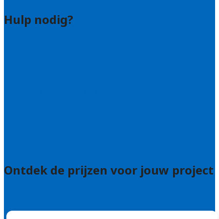
Hulp nodig?
Contact
Bel 085 005 0242
Wie zijn wij?
Uitleg over de offerteservice
Hulp nodig bij je aanvraag?
Welke kwaliteitseisen stellen we?
Hoe doen we onderzoek naar hoveniers?
Veelgestelde vragen: particulieren
Veelgestelde vragen: bedrijven
Ontdek de prijzen voor jouw project
Prijsadvies