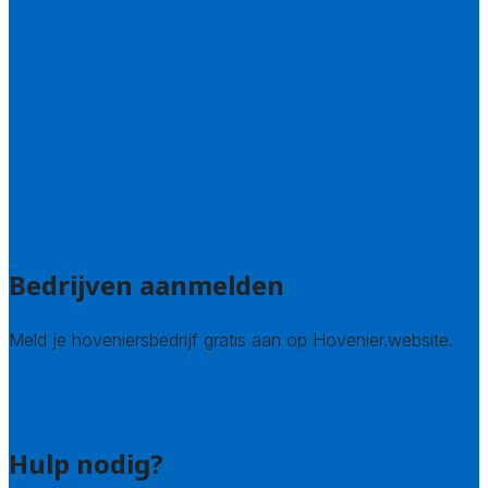
Groningen
Overijssel
Limburg
Noord-Brabant
Noord-Holland
Utrecht
Zuid-Holland
Zeeland
Alle steden
Bedrijven aanmelden
Meld je hoveniersbedrijf gratis aan op Hovenier.website.
Hovenier leads kopen
Bedrijf aanmelden
Hulp nodig?