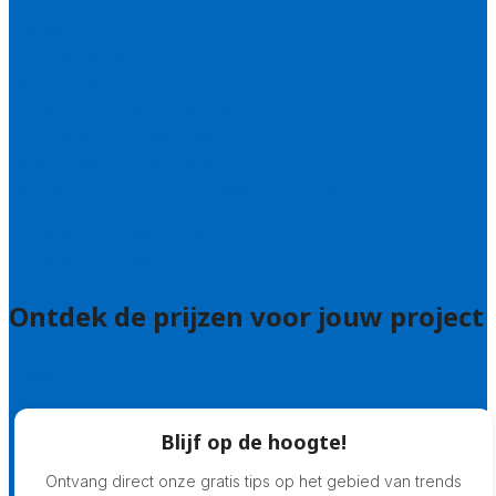
Contact
Bel 085 005 0242
Wie zijn wij?
Uitleg over de offerteservice
Hulp nodig bij je aanvraag?
Welke kwaliteitseisen stellen we?
Hoe doen we onderzoek naar hoveniers?
Veelgestelde vragen: particulieren
Veelgestelde vragen: bedrijven
Ontdek de prijzen voor jouw project
Prijsadvies
Blijf op de hoogte!
Ontvang direct onze gratis tips op het gebied van trends