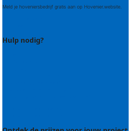
Meld je hoveniersbedrijf gratis aan op Hovenier.website.
Hovenier leads kopen
Bedrijf aanmelden
Hulp nodig?
Contact
Bel 085 005 0242
Wie zijn wij?
Uitleg over de offerteservice
Hulp nodig bij je aanvraag?
Welke kwaliteitseisen stellen we?
Hoe doen we onderzoek naar hoveniers?
Veelgestelde vragen: particulieren
Veelgestelde vragen: bedrijven
Ontdek de prijzen voor jouw project