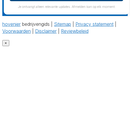
Je ontvangt alleen relevante updates. Afmelden kan op elk moment.
hovenier
bedrijvengids |
Sitemap
|
Privacy statement
|
Voorwaarden
|
Disclaimer
|
Reviewbeleid
×