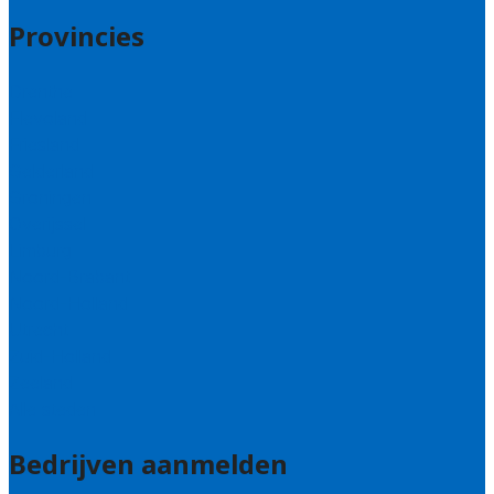
Provincies
Drenthe
Flevoland
Friesland
Gelderland
Groningen
Overijssel
Limburg
Noord-Brabant
Noord-Holland
Utrecht
Zuid-Holland
Zeeland
Alle steden
Bedrijven aanmelden