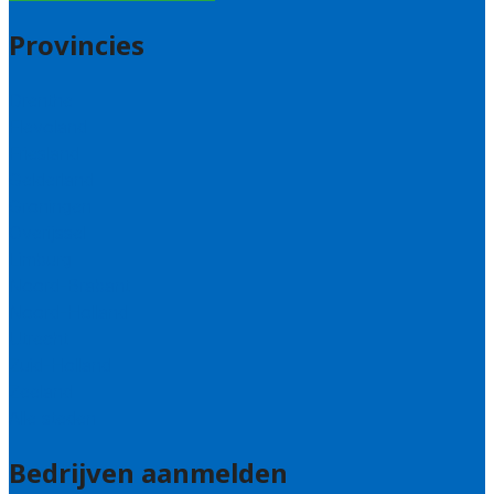
Provincies
Drenthe
Flevoland
Friesland
Gelderland
Groningen
Overijssel
Limburg
Noord-Brabant
Noord-Holland
Utrecht
Zuid-Holland
Zeeland
Alle steden
Bedrijven aanmelden