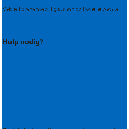
Meld je hoveniersbedrijf gratis aan op Hovenier.website.
Hovenier leads kopen
Bedrijf aanmelden
Hulp nodig?
Contact
Bel 085 005 0242
Wie zijn wij?
Uitleg over de offerteservice
Hulp nodig bij je aanvraag?
Welke kwaliteitseisen stellen we?
Hoe doen we onderzoek naar hoveniers?
Veelgestelde vragen: particulieren
Veelgestelde vragen: bedrijven