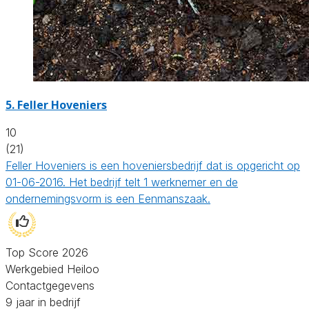
5.
Feller Hoveniers
10
(21)
Feller Hoveniers is een hoveniersbedrijf dat is opgericht op
01-06-2016. Het bedrijf telt 1 werknemer en de
ondernemingsvorm is een Eenmanszaak.
Top Score 2026
Werkgebied Heiloo
Contactgegevens
9 jaar in bedrijf