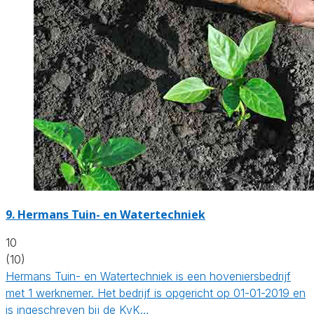
9.
Hermans Tuin- en Watertechniek
10
(10)
Hermans Tuin- en Watertechniek is een hoveniersbedrijf
met 1 werknemer. Het bedrijf is opgericht op 01-01-2019 en
is ingeschreven bij de KvK…