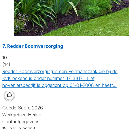
7.
Redder Boomverzorging
10
(14)
Redder Boomverzorging is een Eenmanszaak die bij de
KvK bekend is onder nummer 37138171. Het
hoveniersbedrijf is opgericht op 01-01-2008 en heeft…
Goede Score 2026
Werkgebied Heiloo
Contactgegevens
18 jaar in bedrijf