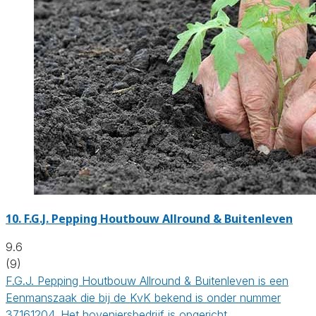
10.
F.G.J. Pepping Houtbouw Allround & Buitenleven
9.6
(9)
F.G.J. Pepping Houtbouw Allround & Buitenleven is een
Eenmanszaak die bij de KvK bekend is onder nummer
37161204. Het hoveniersbedrijf is opgericht…