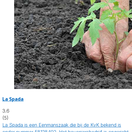
La Spada
3.6
(5)
La Spada is een Eenmanszaak die bij de KvK bekend is
onder nummer 58128492. Het hoveniersbedrijf is opgericht