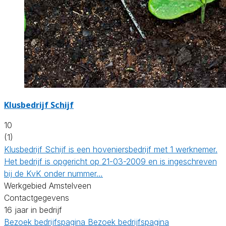
Klusbedrijf Schijf
10
(1)
Klusbedrijf Schijf is een hoveniersbedrijf met 1 werknemer.
Het bedrijf is opgericht op 21-03-2009 en is ingeschreven
bij de KvK onder nummer…
Werkgebied Amstelveen
Contactgegevens
16 jaar in bedrijf
Bezoek bedrijfspagina
Bezoek bedrijfspagina