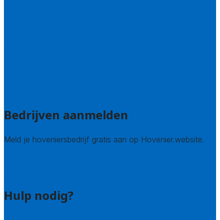
Overijssel
Limburg
Noord-Brabant
Noord-Holland
Utrecht
Zuid-Holland
Zeeland
Alle steden
Bedrijven aanmelden
Meld je hoveniersbedrijf gratis aan op Hovenier.website.
Hovenier leads kopen
Bedrijf aanmelden
Hulp nodig?