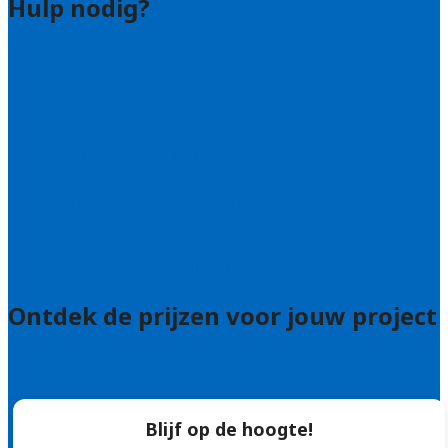
Hulp nodig?
Contact
Bel 085 005 0242
Wie zijn wij?
Uitleg over de offerteservice
Hulp nodig bij je aanvraag?
Welke kwaliteitseisen stellen we?
Hoe doen we onderzoek naar hoveniers?
Veelgestelde vragen: particulieren
Veelgestelde vragen: bedrijven
Ontdek de prijzen voor jouw project
Prijsadvies
Blijf op de hoogte!