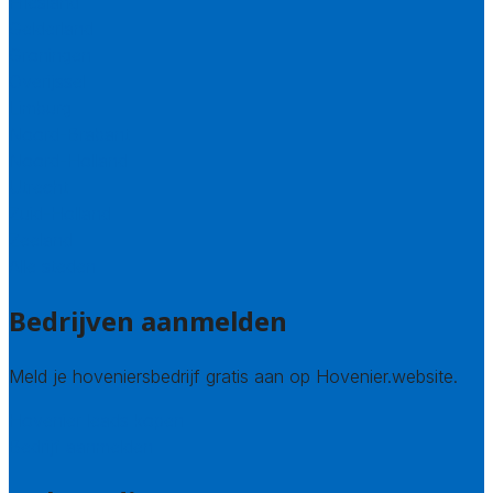
Friesland
Gelderland
Groningen
Overijssel
Limburg
Noord-Brabant
Noord-Holland
Utrecht
Zuid-Holland
Zeeland
Alle steden
Bedrijven aanmelden
Meld je hoveniersbedrijf gratis aan op Hovenier.website.
Hovenier leads kopen
Bedrijf aanmelden