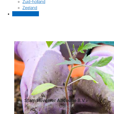
Zuid-holland
Zeeland
Gratis offertes
Stam Hovenier Abcoude B.V.
Dwarskade 3, 1391HS Abcoude