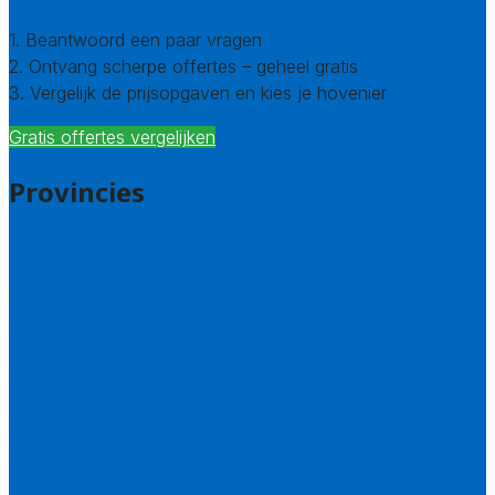
1. Beantwoord een paar vragen
2. Ontvang scherpe offertes – geheel gratis
3. Vergelijk de prijsopgaven en kies je hovenier
Gratis offertes vergelijken
Provincies
Drenthe
Flevoland
Friesland
Gelderland
Groningen
Overijssel
Limburg
Noord-Brabant
Noord-Holland
Utrecht