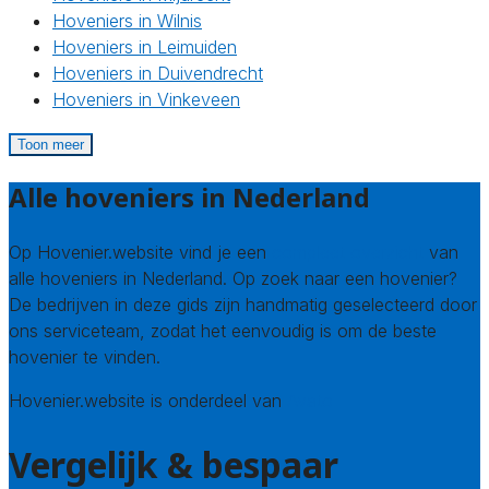
Hoveniers in Wilnis
Hoveniers in Leimuiden
Hoveniers in Duivendrecht
Hoveniers in Vinkeveen
Toon meer
Alle hoveniers in Nederland
Op Hovenier.website vind je een
compleet overzicht
van
alle hoveniers in Nederland. Op zoek naar een hovenier?
De bedrijven in deze gids zijn handmatig geselecteerd door
ons serviceteam, zodat het eenvoudig is om de beste
hovenier te vinden.
Hovenier.website is onderdeel van
Avato
Vergelijk & bespaar