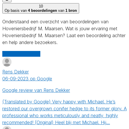
10
Op basis van
4 beoordelingen
van
1 bron
Onderstaand een overzicht van beoordelingen van
Hoveniersbedrijf M. Maarsen. Wat is jouw ervaring met
Hoveniersbedrijf M. Maarsen? Laat een beoordeling achter
en help andere bezoekers.
Schrijf een review
Rens Dekker
06-09-2023 op Google
Google review van Rens Dekker
(Translated by Google) Very happy with Michael. He’s
restored our overgrown conifer hedge to its former glory. A
professional who works meticulously and neatly, highly
recommended! (Original) Heel blij met Michael. Hij…