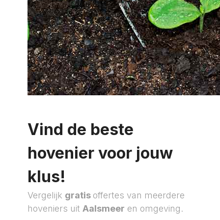
Vind de beste
hovenier voor jouw
klus!
Vergelijk
gratis
offertes van meerdere
hoveniers uit
Aalsmeer
en omgeving.