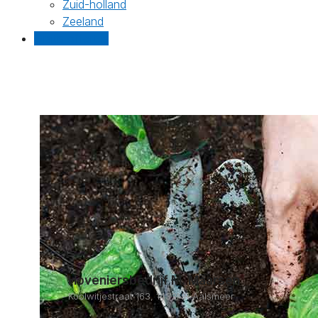
Zuid-holland
Zeeland
Gratis offertes
Hoveniersbedrijf M. Maarsen
Koolwitjestraat 163, 1432NR Aalsmeer