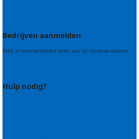
Zuid-Holland
Zeeland
Alle steden
Bedrijven aanmelden
Meld je hoveniersbedrijf gratis aan op Hovenier.website.
Hovenier leads kopen
Bedrijf aanmelden
Hulp nodig?
Contact
Bel 085 005 0242
Wie zijn wij?
Uitleg over de offerteservice
Hulp nodig bij je aanvraag?