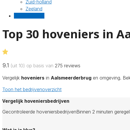
Zuid-holland
Zeeland
Gratis offertes
Top 30 hoveniers in 
9.1
(uit 10) op basis van
275
reviews
Vergelijk
hoveniers
in
Aalsmeerderbrug
en omgeving. Beki
Toon het bedrijvenoverzicht
Vergelijk hoveniersbedrijven
Gecontroleerde hoveniersbedrijven
Binnen 2 minuten gerege
Wat is je klus?